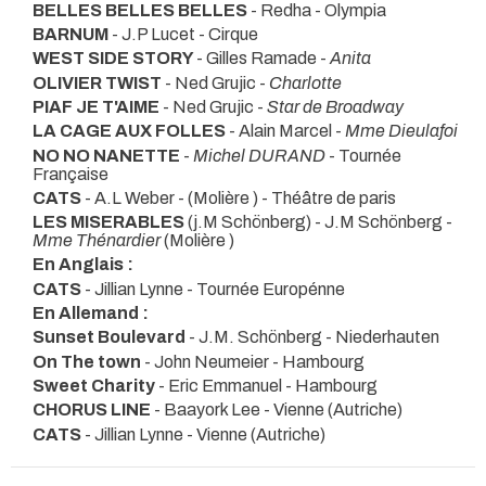
BELLES BELLES BELLES
- Redha
- Olympia
BARNUM
- J.P Lucet
- Cirque
WEST SIDE STORY
- Gilles Ramade -
Anita
OLIVIER TWIST
- Ned Grujic -
Charlotte
PIAF JE T'AIME
- Ned Grujic -
Star de Broadway
LA CAGE AUX FOLLES
- Alain Marcel -
Mme Dieulafoi
NO NO NANETTE
-
Michel DURAND
- Tournée
Française
CATS
- A.L Weber -
(Molière ) - Théâtre de paris
LES MISERABLES
(j.M Schönberg) - J.M Schönberg -
Mme Thénardier
(Molière )
En Anglais :
CATS
- Jillian Lynne
- Tournée Europénne
En Allemand :
Sunset Boulevard
- J.M. Schönberg
- Niederhauten
On The town
- John Neumeier
- Hambourg
Sweet Charity
- Eric Emmanuel
- Hambourg
CHORUS LINE
- Baayork Lee
- Vienne (Autriche)
CATS
- Jillian Lynne
- Vienne (Autriche)