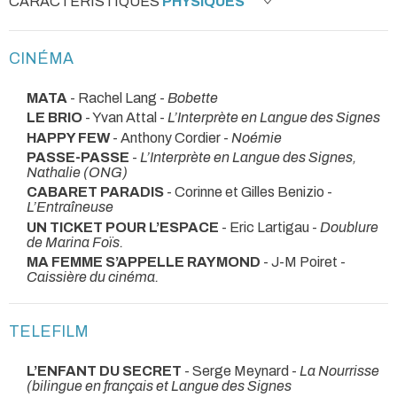
CARACTÉRISTIQUES
PHYSIQUES
CINÉMA
MATA
- Rachel Lang -
Bobette
LE BRIO
- Yvan Attal -
L’Interprète en Langue des Signes
HAPPY FEW
- Anthony Cordier -
Noémie
PASSE-PASSE
-
L’Interprète en Langue des Signes,
Nathalie (ONG)
CABARET PARADIS
- Corinne et Gilles Benizio -
L’Entraîneuse
UN TICKET POUR L’ESPACE
- Eric Lartigau -
Doublure
de Marina Foïs.
MA FEMME S’APPELLE RAYMOND
- J-M Poiret -
Caissière du cinéma.
TELEFILM
L’ENFANT DU SECRET
- Serge Meynard -
La Nourrisse
(bilingue en français et Langue des Signes