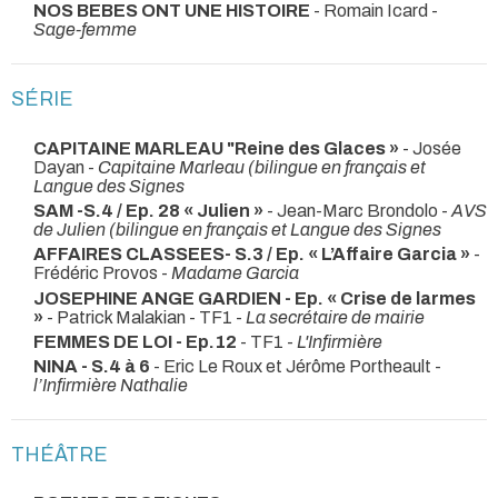
NOS BEBES ONT UNE HISTOIRE
- Romain Icard -
Sage-femme
SÉRIE
CAPITAINE MARLEAU "Reine des Glaces »
- Josée
Dayan -
Capitaine Marleau (bilingue en français et
Langue des Signes
SAM -S.4 / Ep. 28 « Julien »
- Jean-Marc Brondolo -
AVS
de Julien (bilingue en français et Langue des Signes
AFFAIRES CLASSEES- S.3 / Ep. « L’Affaire Garcia »
-
Frédéric Provos -
Madame Garcia
JOSEPHINE ANGE GARDIEN - Ep. « Crise de larmes
»
- Patrick Malakian - TF1 -
La secrétaire de mairie
FEMMES DE LOI - Ep.12
- TF1 -
L'Infirmière
NINA - S.4 à 6
- Eric Le Roux et Jérôme Portheault -
l’Infirmière Nathalie
THÉÂTRE