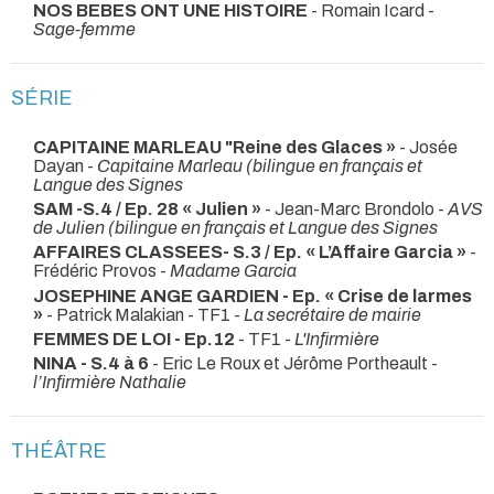
NOS BEBES ONT UNE HISTOIRE
- Romain Icard -
Sage-femme
SÉRIE
CAPITAINE MARLEAU "Reine des Glaces »
- Josée
Dayan -
Capitaine Marleau (bilingue en français et
Langue des Signes
SAM -S.4 / Ep. 28 « Julien »
- Jean-Marc Brondolo -
AVS
de Julien (bilingue en français et Langue des Signes
AFFAIRES CLASSEES- S.3 / Ep. « L’Affaire Garcia »
-
Frédéric Provos -
Madame Garcia
JOSEPHINE ANGE GARDIEN - Ep. « Crise de larmes
»
- Patrick Malakian - TF1 -
La secrétaire de mairie
FEMMES DE LOI - Ep.12
- TF1 -
L'Infirmière
NINA - S.4 à 6
- Eric Le Roux et Jérôme Portheault -
l’Infirmière Nathalie
THÉÂTRE