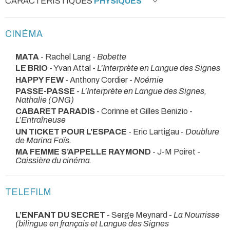
CARACTÉRISTIQUES
PHYSIQUES
CINÉMA
MATA
- Rachel Lang -
Bobette
LE BRIO
- Yvan Attal -
L’Interprète en Langue des Signes
HAPPY FEW
- Anthony Cordier -
Noémie
PASSE-PASSE
-
L’Interprète en Langue des Signes,
Nathalie (ONG)
CABARET PARADIS
- Corinne et Gilles Benizio -
L’Entraîneuse
UN TICKET POUR L’ESPACE
- Eric Lartigau -
Doublure
de Marina Foïs.
MA FEMME S’APPELLE RAYMOND
- J-M Poiret -
Caissière du cinéma.
TELEFILM
L’ENFANT DU SECRET
- Serge Meynard -
La Nourrisse
(bilingue en français et Langue des Signes