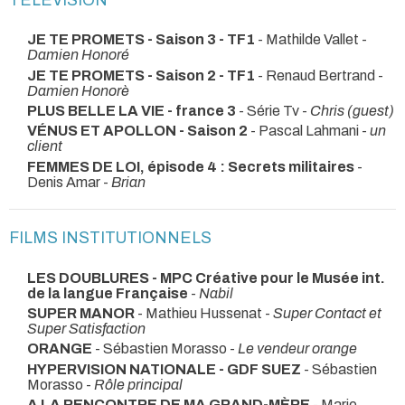
TÉLÉVISION
JE TE PROMETS - Saison 3 - TF1
- Mathilde Vallet -
Damien Honoré
JE TE PROMETS - Saison 2 - TF1
- Renaud Bertrand -
Damien Honorè
PLUS BELLE LA VIE - france 3
- Série Tv -
Chris (guest)
VÉNUS ET APOLLON - Saison 2
- Pascal Lahmani -
un
client
FEMMES DE LOI, épisode 4 : Secrets militaires
-
Denis Amar -
Brian
FILMS INSTITUTIONNELS
LES DOUBLURES - MPC Créative pour le Musée int.
de la langue Française
-
Nabil
SUPER MANOR
- Mathieu Hussenat -
Super Contact et
Super Satisfaction
ORANGE
- Sébastien Morasso -
Le vendeur orange
HYPERVISION NATIONALE - GDF SUEZ
- Sébastien
Morasso -
Rôle principal
A LA RENCONTRE DE MA GRAND-MÈRE
- Marie