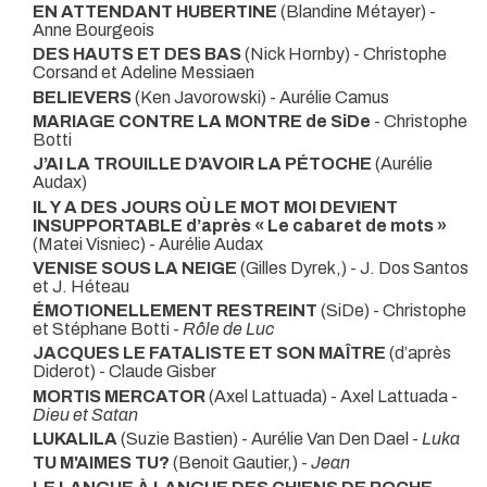
EN ATTENDANT HUBERTINE
(Blandine Métayer) -
Anne Bourgeois
DES HAUTS ET DES BAS
(Nick Hornby) - Christophe
Corsand et Adeline Messiaen
BELIEVERS
(Ken Javorowski) - Aurélie Camus
MARIAGE CONTRE LA MONTRE de SiDe
- Christophe
Botti
J’AI LA TROUILLE D’AVOIR LA PÉTOCHE
(Aurélie
Audax)
IL Y A DES JOURS OÙ LE MOT MOI DEVIENT
INSUPPORTABLE d’après « Le cabaret de mots »
(Matei Visniec) - Aurélie Audax
VENISE SOUS LA NEIGE
(Gilles Dyrek,) - J. Dos Santos
et J. Héteau
ÉMOTIONELLEMENT RESTREINT
(SiDe) - Christophe
et Stéphane Botti -
Rôle de Luc
JACQUES LE FATALISTE ET SON MAÎTRE
(d’après
Diderot) - Claude Gisber
MORTIS MERCATOR
(Axel Lattuada) - Axel Lattuada -
Dieu et Satan
LUKALILA
(Suzie Bastien) - Aurélie Van Den Dael -
Luka
TU M'AIMES TU?
(Benoit Gautier,) -
Jean