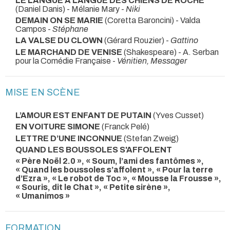
LE LANGUE À LANGUE DES CHIENS DE ROCHE
(Daniel Danis) - Mélanie Mary -
Niki
DEMAIN ON SE MARIE
(Coretta Baroncini) - Valda
Campos -
Stéphane
LA VALSE DU CLOWN
(Gérard Rouzier) -
Gattino
LE MARCHAND DE VENISE
(Shakespeare) - A. Serban
pour la Comédie Française -
Vénitien, Messager
MISE EN SCÈNE
L’AMOUR EST ENFANT DE PUTAIN
(Yves Cusset)
EN VOITURE SIMONE
(Franck Pelé)
LETTRE D’UNE INCONNUE
(Stefan Zweig)
QUAND LES BOUSSOLES S'AFFOLENT
« Père Noël 2.0 », « Soum, l’ami des fantômes »,
« Quand les boussoles s’affolent », « Pour la terre
d’Ezra », « Le robot de Toc », « Mousse la Frousse »,
« Souris, dit le Chat », « Petite sirène »,
« Umanimos »
FORMATION