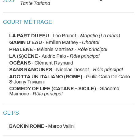
2025
Tante Tatiana
COURT MÉTRAGE
LA PART DU FEU
- Léo Brunet -
Magalie (La mère)
GAMIN D'EAU
- Émilien Mathey -
Chantal
PHALÈNE
- Mélanie Martinez -
Rôle principal
LA (S)CÈNE
- Audric Pelo -
Rôle principal
OCÉANS
- Clément Raynaud
SANS RANCUNES
- Nicolas Dossat -
Rôle principal
ADOTTA UN ITALIANO (ROME)
- Giulia Carla De Carlo
& Jonny Trivianni
COMEDY OF LIFE (CATANE – SICILE)
- Giacomo
Maimone -
Rôle principal
CLIPS
BACK IN ROME
- Marco Vallini