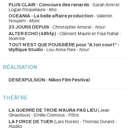
PLUS CLAIR - Concours des renards
- Sarah Amri et
Logan Roquelaure -
Mia
OCEANIA - La belle affaire production
- Valentin
Noujaïm -
Maïa
23 JOURS DEPUIS
- Christopher Amurat -
Nour
ALTER ECHO (48hfp)
- Clément Maurin et Paul Rahal -
Noémie
TOUT N'EST QUE POUSSIÈRE pour “A ton court” -
Idyllique Studio
- Lou-Anna Reix -
Nour
RÉALISATION
DESEXPULSION - Nikon Film Festival
THÉÂTRE
LA GUERRE DE TROIE N'AURA PAS LIEU
(Jean
Giraudoux) - Emilie Cremoux -
Pâris
LA FORCE DE TUER
(Lars Noren) - Thomas Durand -
Radka