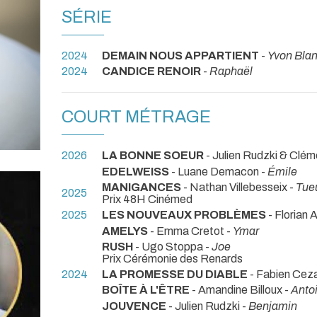
SÉRIE
2024
DEMAIN NOUS APPARTIENT
-
Yvon Blan
2024
CANDICE RENOIR
-
Raphaël
COURT MÉTRAGE
2026
LA BONNE SOEUR
- Julien Rudzki & Clé
EDELWEISS
- Luane Demacon -
Émile
MANIGANCES
- Nathan Villebesseix -
Tue
2025
Prix 48H Cinémed
2025
LES NOUVEAUX PROBLÈMES
- Florian 
AMELYS
- Emma Cretot -
Ymar
RUSH
- Ugo Stoppa -
Joe
Prix Cérémonie des Renards
2024
LA PROMESSE DU DIABLE
- Fabien Ceza
BOÎTE À L'ÊTRE
- Amandine Billoux -
Anto
JOUVENCE
- Julien Rudzki -
Benjamin