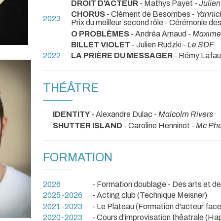
DROIT D'ACTEUR
- Mathys Payet -
Julien
CHORUS
- Clément de Besombes -
Yannick
2023
Prix du meilleur second rôle - Cérémonie d
O PROBLÈMES
- Andréa Arnaud -
Maxime
BILLET VIOLET
- Julien Rudzki -
Le SDF
2022
LA PRIÈRE DU MESSAGER
- Rémy Lafaur
THÉÂTRE
IDENTITY
- Alexandre Dulac -
Malcolm Rivers
SHUTTER ISLAND
- Caroline Henninot -
Mc Pher
FORMATION
2026
- Formation doublage - Des arts et d
2025-2026
- Acting club (Technique Meisner)
2021-2023
- Le Plateau (Formation d'acteur fac
2020-2023
- Cours d'improvisation thêatrale (H