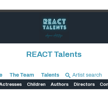
REACT Talents
e
The Team
Talents
Actresses
Children
Authors
Directors
Com