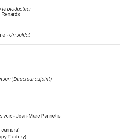
 le producteur
es Renards
ie -
Un soldat
son (Directeur adjoint)
es voix - Jean-Marc Pannetier
e caméra)
appy Factory)