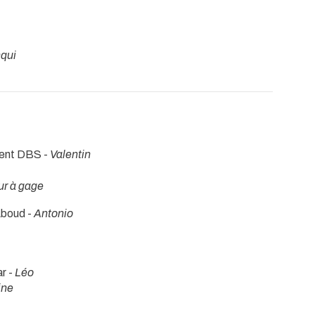
qui
ment DBS -
Valentin
ur à gage
Aboud -
Antonio
r -
Léo
ine