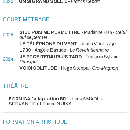
2025
UN SI GRAND SOLEIL
-
Franck Repart
COURT MÉTRAGE
SI JE PUIS ME PERMETTRE
- Marianne Fish -
Celui
2025
qui se permet
LE TÉLÉPHONE DU VENT
- Justin Vidal -
Ugo
1789
- Angèle Bastide -
Le Révolutionnaire
JE PROFITERAI PLUS TARD
- François Sylvain -
2024
Principal
VOICI SOLITUDE
- Hugo Stoppa -
Cro-Magnon
THÉÂTRE
FORMICA "adaptation BD"
- Léna SMAOUI-
SERVANTIE et Emma NUIXA
FORMATION ARTISTIQUE