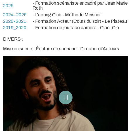
- Formation scénariste encadré par Jean Marie
2025
Roth
2024-2025
- L'acting Club - Méthode Meisner
2020-2021
- Formation Acteur (Cours du soir) - Le Plateau
2019_2020
- Formation de jeu face caméra - Clae. Cie
DIVERS :
Mise en scène - Écriture de scénario - Direction d'Acteurs