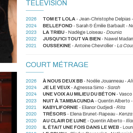
TÉLÉVISION
2026
TOM ET LOLA
- Jean-Christophe Delpias 
2024
BELLEFOND
- Sarah & Émilie Barbault -
N
2023
LA TRIBU
- Nadège Loiseau -
Dounia
2022
JUSQU'ICI TOUT VA BIEN
- Nawel Madan
2021
OUSSEKINE
- Antoine Chevrollier -
La Cou
COURT MÉTRAGE
2026
À NOUS DEUX BB
- Noélie Jouanneau -
Al
2024
JE LE VEUX
- Agnessa Simo -
Sarah
2024
UNE VOIX AU MILIEU DU BÉTON
- Vasco
2023
NUIT À TAMBACUNDA
- Quentin Alberto 
2021
KABYLIFORNIE
- Elianor Oudjedi -
Rita
2020
TRÉSORS
- Elena Brunet-Rapeau -
Kenza
2020
AU CLAIR DE LUNE
- Quentin Alberto -
Ill
2020
IL ÉTAIT UNE FOIS DANS LE WEB
- Loun