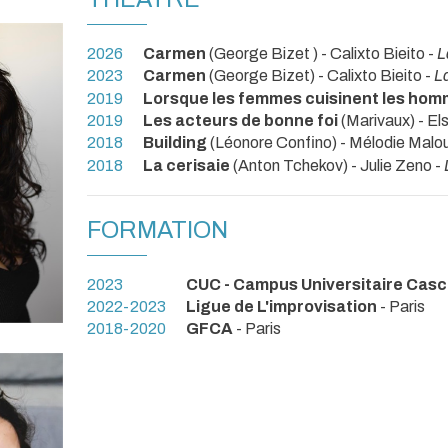
2026
Carmen
(George Bizet ) - Calixto Bieito -
L
2023
Carmen
(George Bizet) - Calixto Bieito -
L
2019
Lorsque les femmes cuisinent les ho
2019
Les acteurs de bonne foi
(Marivaux) - El
2018
Building
(Léonore Confino) - Mélodie Malo
2018
La cerisaie
(Anton Tchekov) - Julie Zeno -
FORMATION
2023
CUC - Campus Universitaire Cas
2022-2023
Ligue de L'improvisation
- Paris
2018-2020
GFCA
- Paris