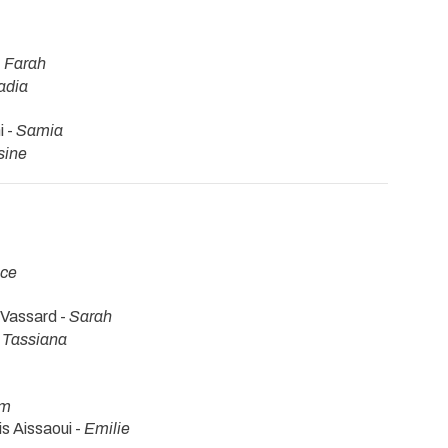
-
Farah
adia
i -
Samia
sine
ice
 Vassard -
Sarah
-
Tassiana
am
is Aissaoui -
Emilie