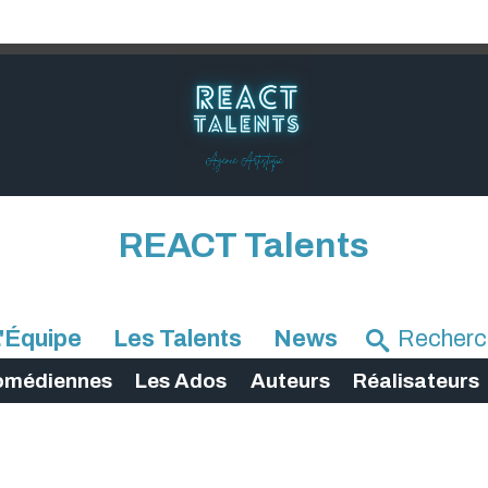
REACT Talents
'Équipe
Les Talents
News
omédiennes
Les Ados
Auteurs
Réalisateurs