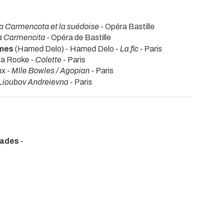
a Carmencota et la suédoise
- Opéra Bastille
a Carmencita
- Opéra de Bastille
mmes
(Hamed Delo) - Hamed Delo -
La flc
- Paris
sa Rooke -
Colette
- Paris
ux -
Mlle Bowles / Agopian
- Paris
Lioubov Andreievna
- Paris
cades
-