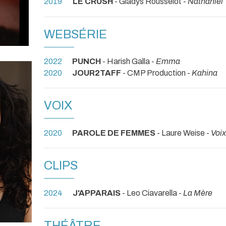
2019
LE CRUSH
- Gladys Rousselot -
Nathaniel
WEBSÉRIE
2022
PUNCH
- Harish Galla -
Emma
2020
JOUR2TAFF
- CMP Production -
Kahina
VOIX
2020
PAROLE DE FEMMES
- Laure Weise -
Voix
CLIPS
2024
J'APPARAIS
- Leo Ciavarella -
La Mère
THÉÂTRE